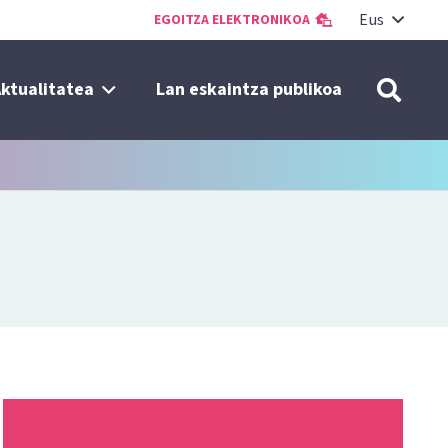
Eus
EGOITZA ELEKTRONIKOA
ktualitatea
Lan eskaintza publikoa