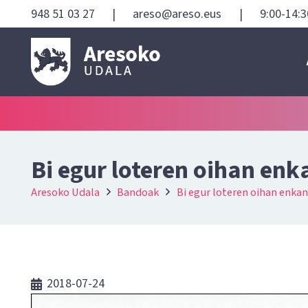
948 51 03 27
|
areso@areso.eus
|
9:00-14:3
Bi egur loteren oihan enk
Aresoko Udala
Bandoak
Bi egur loteren oihan enka
2018-07-24