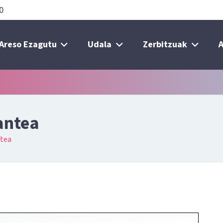
0
Areso Ezagutu
Udala
Zerbitzuak
A
antea
ntea