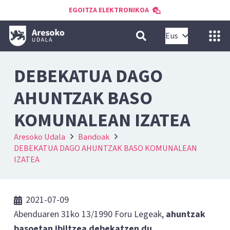
EGOITZA ELEKTRONIKOA
Eus
DEBEKATUA DAGO
AHUNTZAK BASO
KOMUNALEAN IZATEA
Aresoko Udala
Bandoak
DEBEKATUA DAGO AHUNTZAK BASO KOMUNALEAN
IZATEA
2021-07-09
Abenduaren 31ko 13/1990 Foru Legeak,
ahuntzak
basoetan
ibiltzea
debekatzen du
.