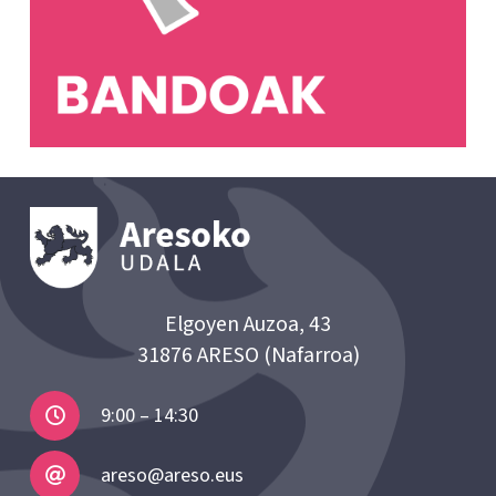
Elgoyen Auzoa, 43
31876 ARESO (Nafarroa)
9:00 – 14:30
areso@areso.eus