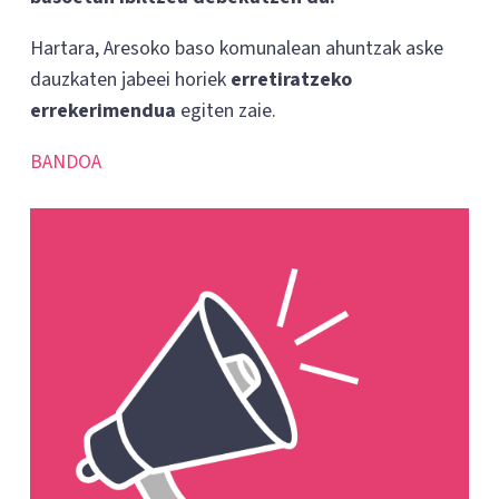
Hartara, Aresoko baso komunalean ahuntzak aske
dauzkaten jabeei horiek
erretiratzeko
errekerimendua
egiten zaie.
BANDOA