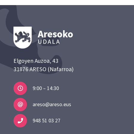
Elgoyen Auzoa, 43
31876 ARESO (Nafarroa)
9:00 – 14:30
areso@areso.eus
948 51 03 27