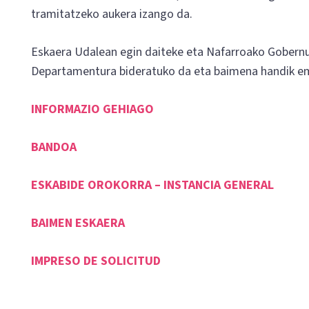
tramitatzeko aukera izango da.
Eskaera Udalean egin daiteke eta Nafarroako Gober
Departamentura bideratuko da eta baimena handik e
INFORMAZIO GEHIAGO
BANDOA
ESKABIDE OROKORRA – INSTANCIA GENERAL
BAIMEN ESKAERA
IMPRESO DE SOLICITUD