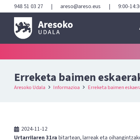
948 51 03 27
|
areso@areso.eus
|
9:00-14:3
Erreketa baimen eskaera
Aresoko Udala
Informazioa
Erreketa baimen eskaer
2024-11-12
Urtarrilaren 31ra
bitartean, larreak eta oihangintza