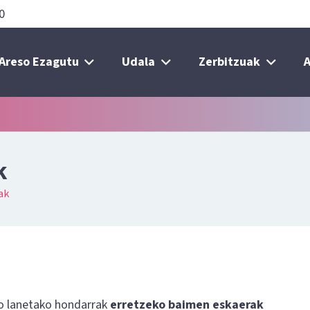
0
Areso Ezagutu
Udala
Zerbitzuak
A
k
ak
ko lanetako hondarrak
erretzeko baimen
eskaerak