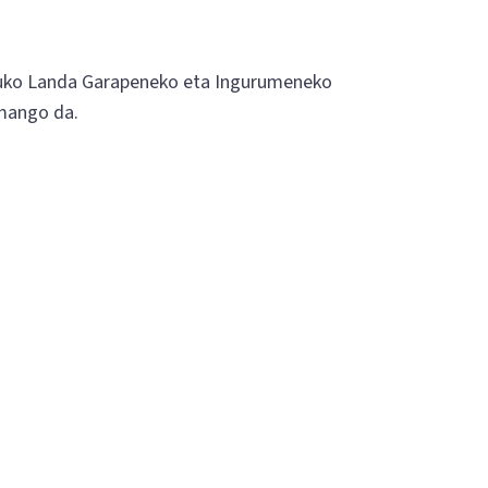
nuko Landa Garapeneko eta Ingurumeneko
mango da.