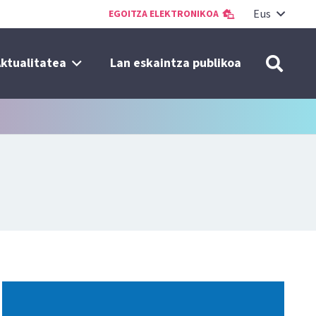
Eus
EGOITZA ELEKTRONIKOA
ktualitatea
Lan eskaintza publikoa