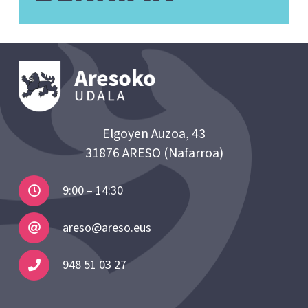
Elgoyen Auzoa, 43
31876 ARESO (Nafarroa)
9:00 – 14:30
areso@areso.eus
948 51 03 27