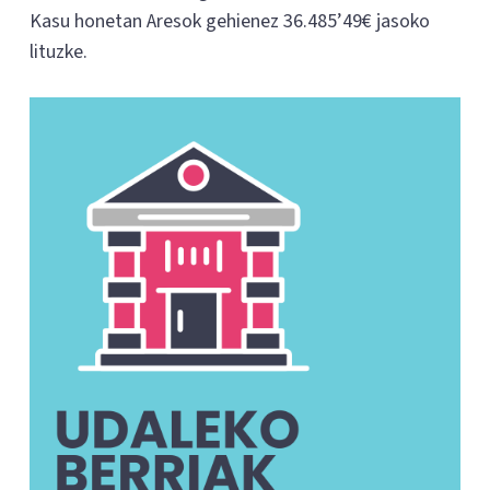
Kasu honetan Aresok gehienez 36.485’49€ jasoko
lituzke.