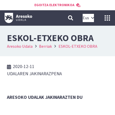
EGOITZA ELEKTRONIKOA
Eus
ESKOL-ETXEKO OBRA
Aresoko Udala
Berriak
ESKOL-ETXEKO OBRA
2020-12-11
UDALAREN JAKINARAZPENA
ARESOKO UDALAK JAKINARAZTEN DU