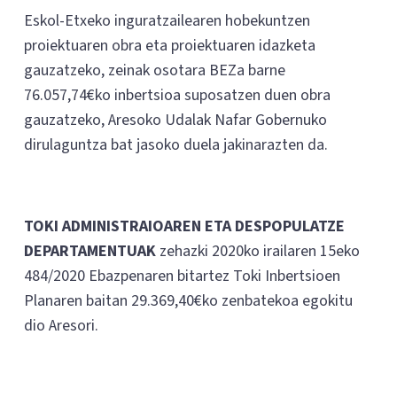
Eskol-Etxeko inguratzailearen hobekuntzen
proiektuaren obra eta proiektuaren idazketa
gauzatzeko, zeinak osotara BEZa barne
76.057,74€ko inbertsioa suposatzen duen obra
gauzatzeko, Aresoko Udalak Nafar Gobernuko
dirulaguntza bat jasoko duela jakinarazten da.
TOKI ADMINISTRAIOAREN ETA DESPOPULATZE
DEPARTAMENTUAK
zehazki 2020ko irailaren 15eko
484/2020 Ebazpenaren bitartez Toki Inbertsioen
Planaren baitan 29.369,40€ko zenbatekoa egokitu
dio Aresori.