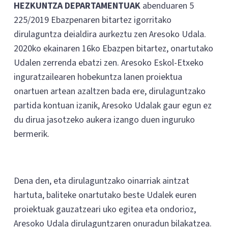
HEZKUNTZA DEPARTAMENTUAK
abenduaren 5
225/2019 Ebazpenaren bitartez igorritako
dirulaguntza deialdira aurkeztu zen Aresoko Udala.
2020ko ekainaren 16ko Ebazpen bitartez, onartutako
Udalen zerrenda ebatzi zen. Aresoko Eskol-Etxeko
inguratzailearen hobekuntza lanen proiektua
onartuen artean azaltzen bada ere, dirulaguntzako
partida kontuan izanik, Aresoko Udalak gaur egun ez
du dirua jasotzeko aukera izango duen inguruko
bermerik.
Dena den, eta dirulaguntzako oinarriak aintzat
hartuta, baliteke onartutako beste Udalek euren
proiektuak gauzatzeari uko egitea eta ondorioz,
Aresoko Udala dirulaguntzaren onuradun bilakatzea.