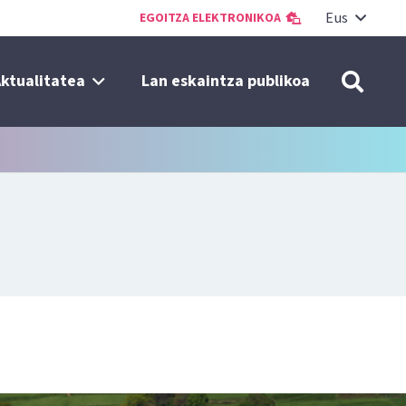
Eus
EGOITZA ELEKTRONIKOA
ktualitatea
Lan eskaintza publikoa