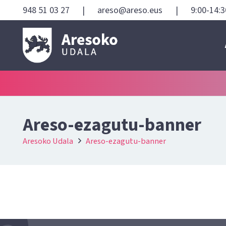
948 51 03 27
|
areso@areso.eus
|
9:00-14:3
Areso-ezagutu-banner
Aresoko Udala
Areso-ezagutu-banner