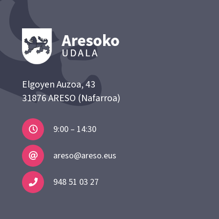
Elgoyen Auzoa, 43
31876 ARESO (Nafarroa)
9:00 – 14:30
areso@areso.eus
948 51 03 27