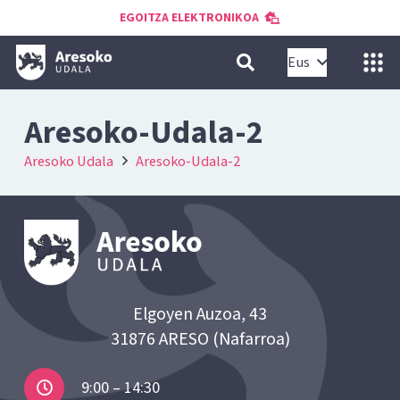
EGOITZA ELEKTRONIKOA
Eus
Aresoko-Udala-2
Aresoko Udala
Aresoko-Udala-2
Elgoyen Auzoa, 43
31876 ARESO (Nafarroa)
9:00 – 14:30