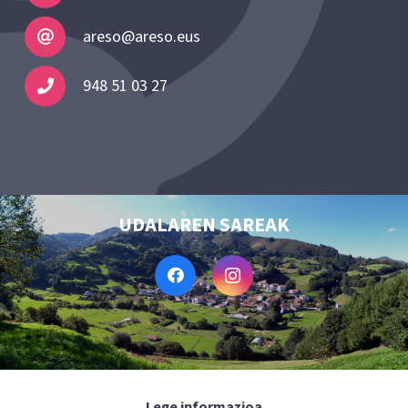
areso@areso.eus
948 51 03 27
UDALAREN SAREAK
Lege informazioa