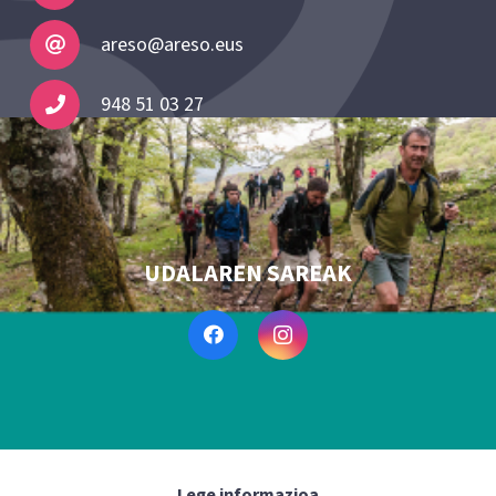
areso@areso.eus
948 51 03 27
UDALAREN SAREAK
Lege informazioa