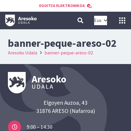
EGOITZA ELEKTRONIKOA
Eus
banner-peque-areso-02
Aresoko Udala
banner-peque-areso-02
Elgoyen Auzoa, 43
31876 ARESO (Nafarroa)
9:00 – 14:30