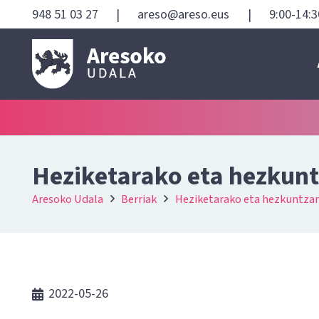
948 51 03 27
|
areso@areso.eus
|
9:00-14:3
Heziketarako eta hezkunt
Aresoko Udala
Berriak
Heziketarako eta hezkuntzar
2022-05-26