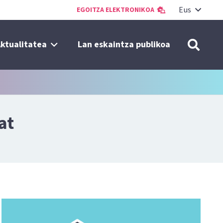
Eus
EGOITZA ELEKTRONIKOA
ktualitatea
Lan eskaintza publikoa
at