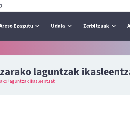
0
Areso Ezagutu
Udala
Zerbitzuak
A
zarako laguntzak ikasleentz
ako laguntzak ikasleentzat