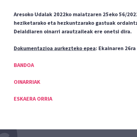
Aresoko Udalak 2022ko maiatzaren 25eko 56/2022
heziketarako eta hezkuntzarako gastuak ordaint
Deialdiaren oinarri arautzaileak ere onetsi dira.
Dokumentazioa aurkezteko epea
: Ekainaren 26ra
BANDOA
OINARRIAK
ESKAERA ORRIA