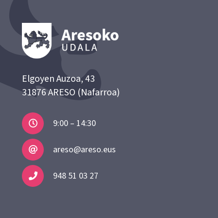
Elgoyen Auzoa, 43
31876 ARESO (Nafarroa)
9:00 – 14:30
areso@areso.eus
948 51 03 27