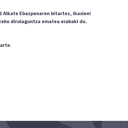
 Alkate Ebazpenaren bitartez, ikasleei
zeko dirulaguntza ematea erabaki du.
 arte.