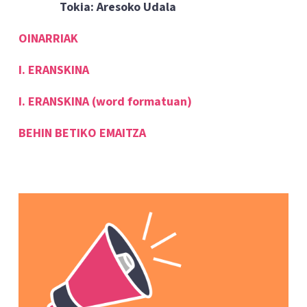
Tokia: Aresoko Udala
OINARRIAK
I. ERANSKINA
I. ERANSKINA (word formatuan)
BEHIN BETIKO EMAITZA