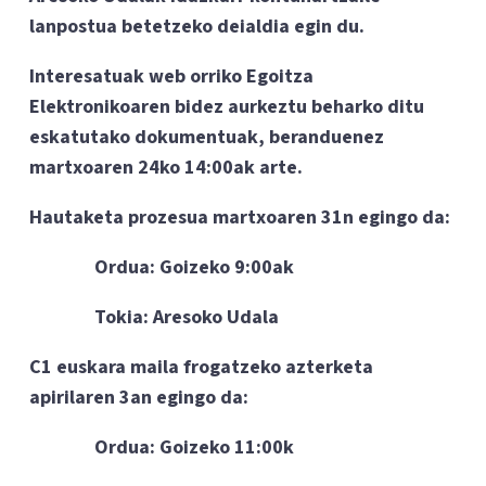
lanpostua betetzeko deialdia egin du.
Interesatuak web orriko Egoitza
Elektronikoaren bidez aurkeztu beharko ditu
eskatutako dokumentuak, beranduenez
martxoaren 24ko 14:00ak arte.
Hautaketa prozesua martxoaren 31n egingo da:
Ordua: Goizeko 9:00ak
Tokia: Aresoko Udala
C1 euskara maila frogatzeko azterketa
apirilaren 3an egingo da:
Ordua: Goizeko 11:00k