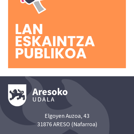
Elgoyen Auzoa, 43
31876 ARESO (Nafarroa)