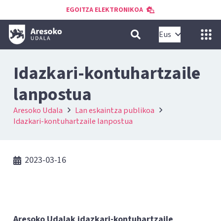
EGOITZA ELEKTRONIKOA
Eus
Idazkari-kontuhartzaile
lanpostua
Aresoko Udala
Lan eskaintza publikoa
Idazkari-kontuhartzaile lanpostua
2023-03-16
Aresoko Udalak idazkari-kontuhartzaile