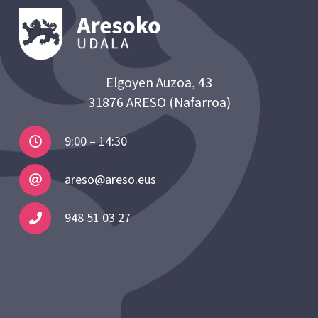
Elgoyen Auzoa, 43
31876 ARESO (Nafarroa)
9:00 – 14:30
areso@areso.eus
948 51 03 27