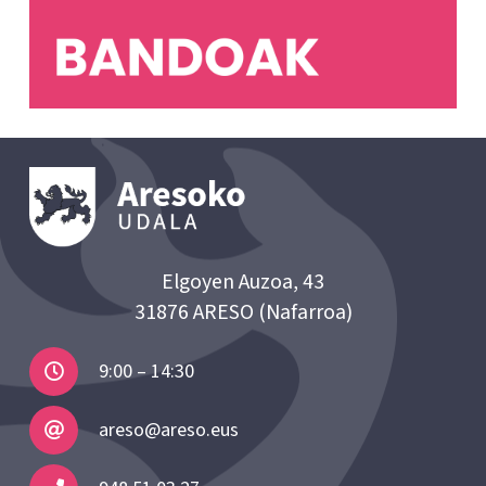
Elgoyen Auzoa, 43
31876 ARESO (Nafarroa)
9:00 – 14:30
areso@areso.eus