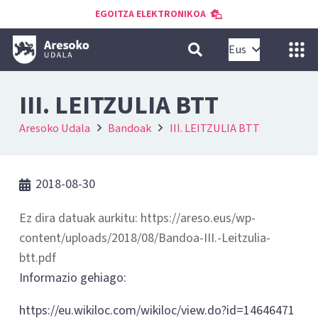
EGOITZA ELEKTRONIKOA
Eus
III. LEITZULIA BTT
Aresoko Udala
Bandoak
III. LEITZULIA BTT
2018-08-30
Ez dira datuak aurkitu: https://areso.eus/wp-
content/uploads/2018/08/Bandoa-III.-Leitzulia-
btt.pdf
Informazio gehiago:
https://eu.wikiloc.com/wikiloc/view.do?id=14646471