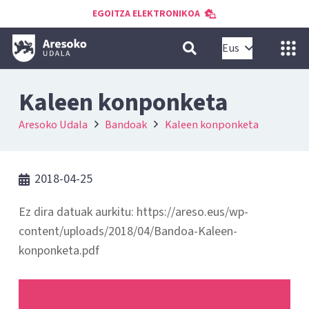
EGOITZA ELEKTRONIKOA
Eus
Kaleen konponketa
Aresoko Udala
Bandoak
Kaleen konponketa
2018-04-25
Ez dira datuak aurkitu: https://areso.eus/wp-
content/uploads/2018/04/Bandoa-Kaleen-
konponketa.pdf