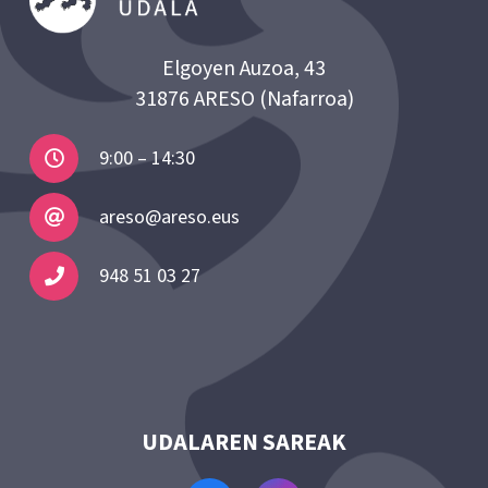
Elgoyen Auzoa, 43
31876 ARESO (Nafarroa)
9:00 – 14:30
areso@areso.eus
948 51 03 27
UDALAREN SAREAK