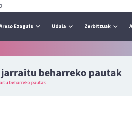
0
Areso Ezagutu
Udala
Zerbitzuak
A
jarraitu beharreko pautak
raitu beharreko pautak