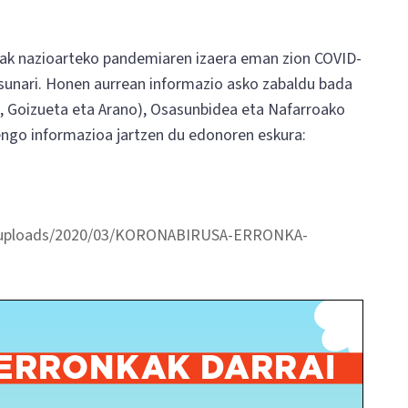
k nazioarteko pandemiaren izaera eman zion COVID-
sunari. Honen aurrean informazio asko zabaldu bada
o, Goizueta eta Arano), Osasunbidea eta Nafarroako
engo informazioa jartzen du edonoren eskura:
tent/uploads/2020/03/KORONABIRUSA-ERRONKA-