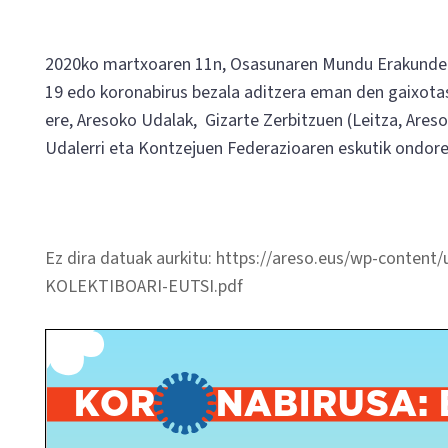
2020ko martxoaren 11n, Osasunaren Mundu Erakundea
19 edo koronabirus bezala aditzera eman den gaixota
ere, Aresoko Udalak, Gizarte Zerbitzuen (Leitza, Ares
Udalerri eta Kontzejuen Federazioaren eskutik ondor
Ez dira datuak aurkitu: https://areso.eus/wp-con
KOLEKTIBOARI-EUTSI.pdf