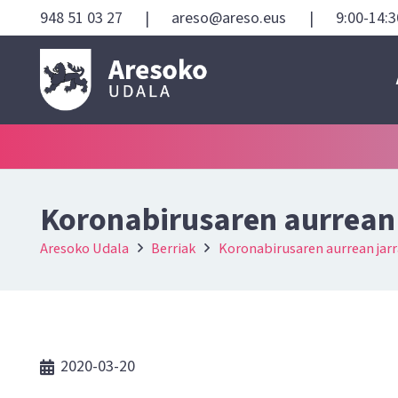
948 51 03 27
|
areso@areso.eus
|
9:00-14:3
Koronabirusaren aurrean 
Aresoko Udala
Berriak
Koronabirusaren aurrean jar
2020-03-20