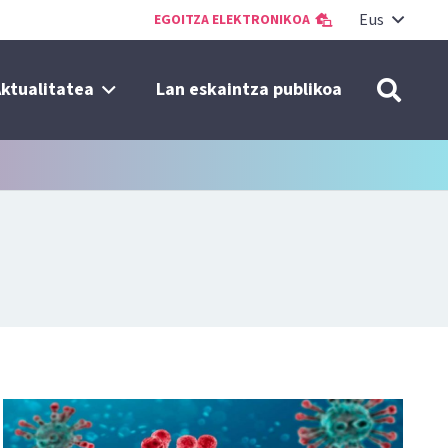
Eus
EGOITZA ELEKTRONIKOA
ktualitatea
Lan eskaintza publikoa