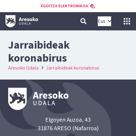
EGOITZA ELEKTRONIKOA
Eus
Jarraibideak
koronabirus
Aresoko Udala
Jarraibideak koronabirus
Elgoyen Auzoa, 43
31876 ARESO (Nafarroa)