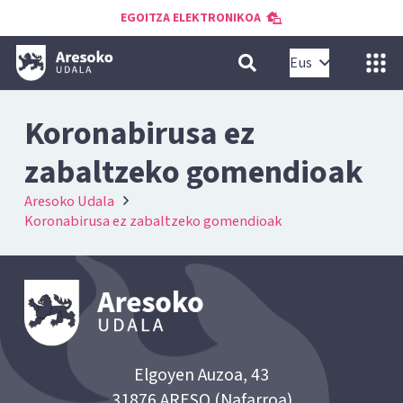
EGOITZA ELEKTRONIKOA
Eus
Koronabirusa ez
zabaltzeko gomendioak
Aresoko Udala
Koronabirusa ez zabaltzeko gomendioak
Elgoyen Auzoa, 43
31876 ARESO (Nafarroa)