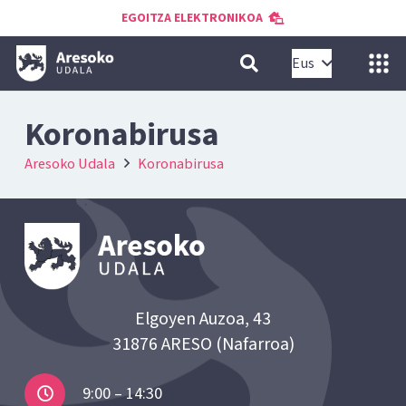
EGOITZA ELEKTRONIKOA
Eus
Koronabirusa
Aresoko Udala
Koronabirusa
Elgoyen Auzoa, 43
31876 ARESO (Nafarroa)
9:00 – 14:30