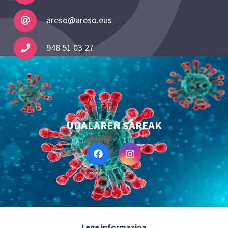
areso@areso.eus
948 51 03 27
UDALAREN SAREAK
Lege informazioa