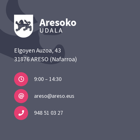
Elgoyen Auzoa, 43
31876 ARESO (Nafarroa)
9:00 – 14:30
areso@areso.eus
948 51 03 27