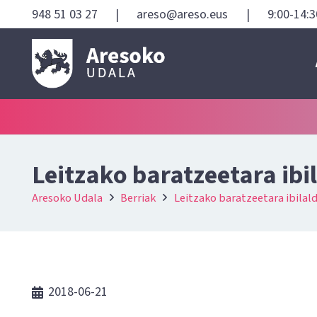
948 51 03 27
|
areso@areso.eus
|
9:00-14:3
Leitzako baratzeetara ibi
Aresoko Udala
Berriak
Leitzako baratzeetara ibilald
2018-06-21