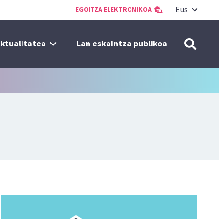
Eus
EGOITZA ELEKTRONIKOA
ktualitatea
Lan eskaintza publikoa