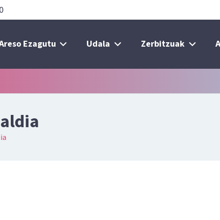
0
Areso Ezagutu
Udala
Zerbitzuak
A
laldia
ia