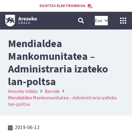
EGOITZA ELEKTRONIKOA
Eus
Mendialdea
Mankomunitatea –
Administraria izateko
lan-poltsa
Aresoko Udala
Berriak
Mendialdea Mankomunitatea – Administraria izateko
lan-poltsa
2019-06-12