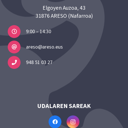
Elgoyen Auzoa, 43
31876 ARESO (Nafarroa)
9:00 – 14:30
areso@areso.eus
948 51 03 27
UDALAREN SAREAK