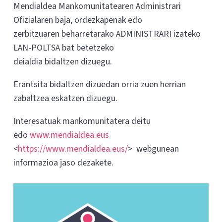
Mendialdea Mankomunitatearen Administrari
Ofizialaren baja, ordezkapenak edo
zerbitzuaren beharretarako ADMINISTRARI izateko
LAN-POLTSA bat betetzeko
deialdia bidaltzen dizuegu.
Erantsita bidaltzen dizuedan orria zuen herrian
zabaltzea eskatzen dizuegu.
Interesatuak mankomunitatera deitu
edo
www.mendialdea.eus
<
https://www.mendialdea.eus/
> webgunean
informazioa jaso dezakete.