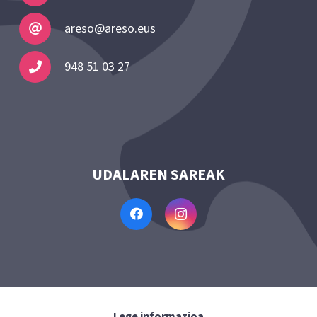
areso@areso.eus
948 51 03 27
UDALAREN SAREAK
Lege informazioa