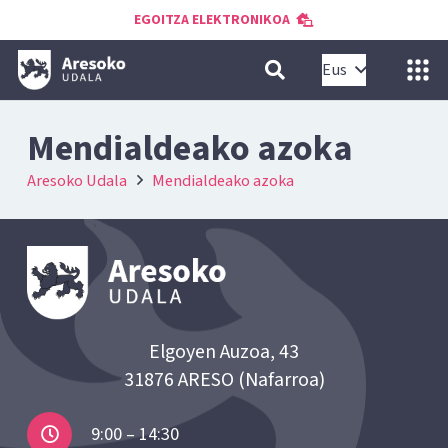
EGOITZA ELEKTRONIKOA
Eus
Mendialdeako azoka
Aresoko Udala
Mendialdeako azoka
Elgoyen Auzoa, 43
31876 ARESO (Nafarroa)
9:00 – 14:30