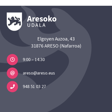
Elgoyen Auzoa, 43
31876 ARESO (Nafarroa)
9:00 – 14:30
areso@areso.eus
948 51 03 27