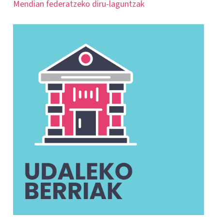
Mendian federatzeko diru-laguntzak