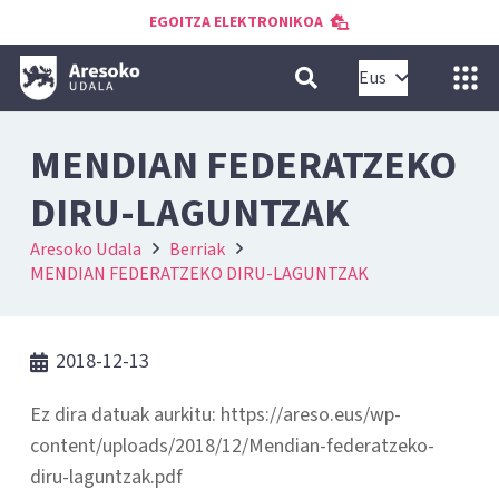
EGOITZA ELEKTRONIKOA
Eus
MENDIAN FEDERATZEKO
DIRU-LAGUNTZAK
Aresoko Udala
Berriak
MENDIAN FEDERATZEKO DIRU-LAGUNTZAK
2018-12-13
Ez dira datuak aurkitu: https://areso.eus/wp-
content/uploads/2018/12/Mendian-federatzeko-
diru-laguntzak.pdf