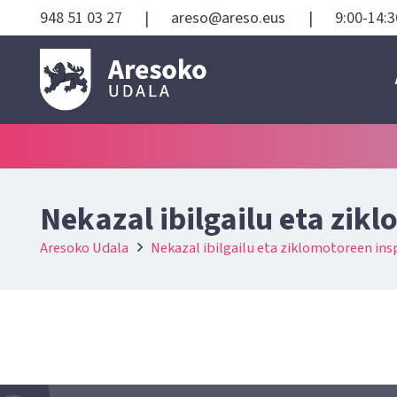
948 51 03 27
|
areso@areso.eus
|
9:00-14:3
Nekazal ibilgailu eta zik
Aresoko Udala
Nekazal ibilgailu eta ziklomotoreen in