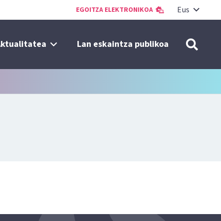
Eus
EGOITZA ELEKTRONIKOA
ktualitatea
Lan eskaintza publikoa