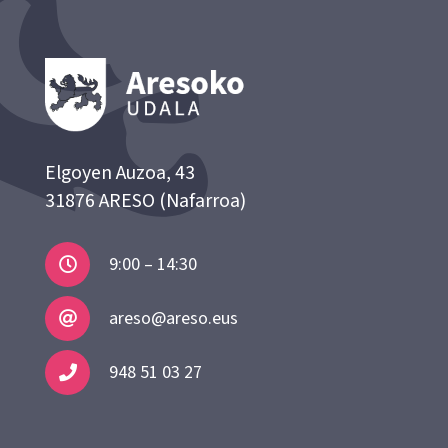
Elgoyen Auzoa, 43
31876 ARESO (Nafarroa)
9:00 – 14:30
areso@areso.eus
948 51 03 27