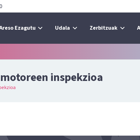
0
Areso Ezagutu
Udala
Zerbitzuak
A
lomotoreen inspekzioa
spekzioa