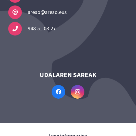
areso@areso.eus
948 51 03 27
UDALAREN SAREAK
Lege informazioa