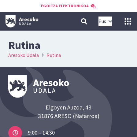
EGOITZA ELEKTRONIKOA
Eus
Rutina
Aresoko Udala
Rutina
Elgoyen Auzoa, 43
31876 ARESO (Nafarroa)
9:00 – 14:30