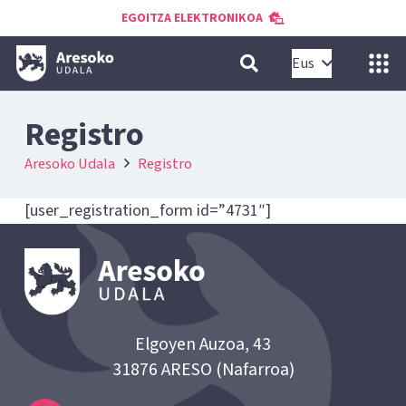
EGOITZA ELEKTRONIKOA
Eus
Registro
Aresoko Udala
Registro
[user_registration_form id=”4731″]
Elgoyen Auzoa, 43
31876 ARESO (Nafarroa)