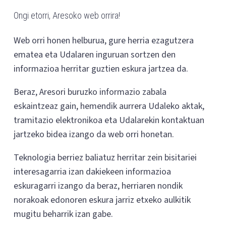
Ongi etorri, Aresoko web orrira!
Web orri honen helburua, gure herria ezagutzera
ematea eta Udalaren inguruan sortzen den
informazioa herritar guztien eskura jartzea da.
Beraz, Aresori buruzko informazio zabala
eskaintzeaz gain, hemendik aurrera Udaleko aktak,
tramitazio elektronikoa eta Udalarekin kontaktuan
jartzeko bidea izango da web orri honetan.
Teknologia berriez baliatuz herritar zein bisitariei
interesagarria izan dakiekeen informazioa
eskuragarri izango da beraz, herriaren nondik
norakoak edonoren eskura jarriz etxeko aulkitik
mugitu beharrik izan gabe.