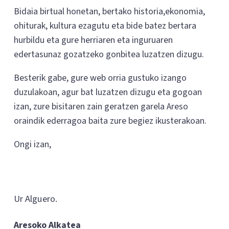
Bidaia birtual honetan, bertako historia,ekonomia,
ohiturak, kultura ezagutu eta bide batez bertara
hurbildu eta gure herriaren eta inguruaren
edertasunaz gozatzeko gonbitea luzatzen dizugu.
Besterik gabe, gure web orria gustuko izango
duzulakoan, agur bat luzatzen dizugu eta gogoan
izan, zure bisitaren zain geratzen garela Areso
oraindik ederragoa baita zure begiez ikusterakoan.
Ongi izan,
Ur Alguero.
Aresoko Alkatea