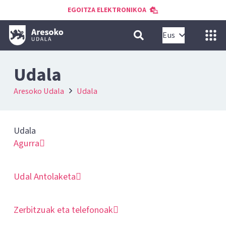
EGOITZA ELEKTRONIKOA
Eus
Udala
Aresoko Udala
Udala
Udala
Agurra
Udal Antolaketa
Zerbitzuak eta telefonoak