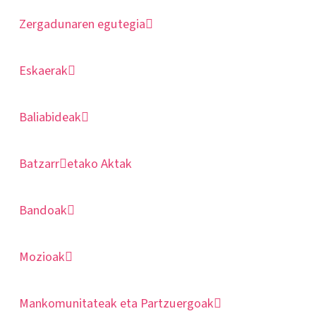
Zergadunaren egutegia
Eskaerak
Baliabideak
Batzarr
etako Aktak
Bandoak
Mozioak
Mankomunitateak eta Partzuergoak