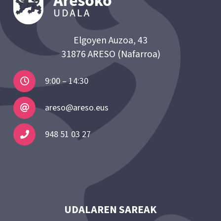
Elgoyen Auzoa, 43
31876 ARESO (Nafarroa)
9:00 – 14:30
areso@areso.eus
948 51 03 27
UDALAREN SAREAK