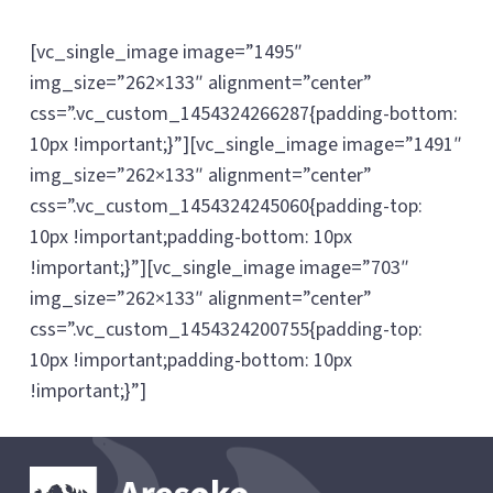
[vc_single_image image=”1495″
img_size=”262×133″ alignment=”center”
css=”.vc_custom_1454324266287{padding-bottom:
10px !important;}”][vc_single_image image=”1491″
img_size=”262×133″ alignment=”center”
css=”.vc_custom_1454324245060{padding-top:
10px !important;padding-bottom: 10px
!important;}”][vc_single_image image=”703″
img_size=”262×133″ alignment=”center”
css=”.vc_custom_1454324200755{padding-top:
10px !important;padding-bottom: 10px
!important;}”]