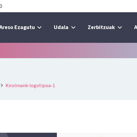
0
Areso Ezagutu
Udala
Zerbitzuak
A
Kirolmank-logotipoa-1