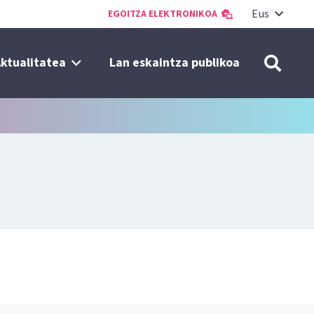
Eus
EGOITZA ELEKTRONIKOA
ktualitatea
Lan eskaintza publikoa