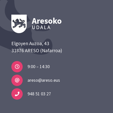
Elgoyen Auzoa, 43
31876 ARESO (Nafarroa)
9:00 – 14:30
areso@areso.eus
948 51 03 27