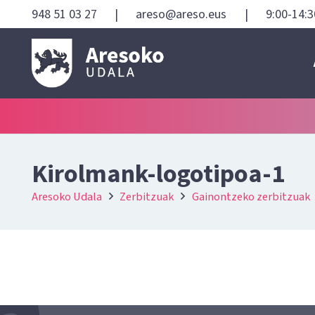
948 51 03 27
|
areso@areso.eus
|
9:00-14:3
Kirolmank-logotipoa-1
Aresoko Udala
Zerbitzuak
Gainontzeko zerbitzuak