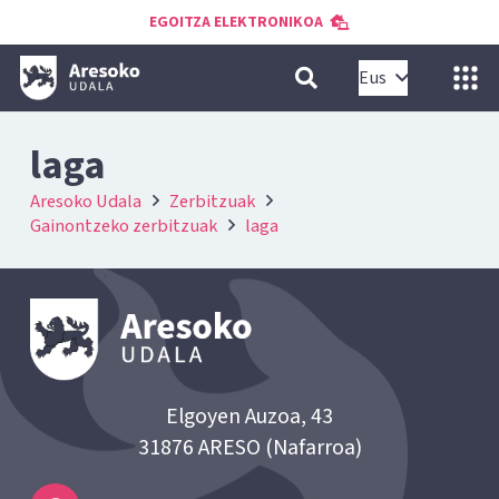
EGOITZA ELEKTRONIKOA
Eus
laga
Aresoko Udala
Zerbitzuak
Gainontzeko zerbitzuak
laga
Elgoyen Auzoa, 43
31876 ARESO (Nafarroa)