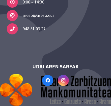
9:00 – 14:30
areso@areso.eus
948 51 03 27
UDALAREN SAREAK