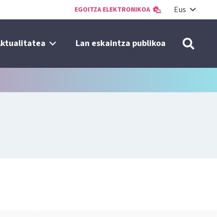
Eus
EGOITZA ELEKTRONIKOA
ktualitatea
Lan eskaintza publikoa