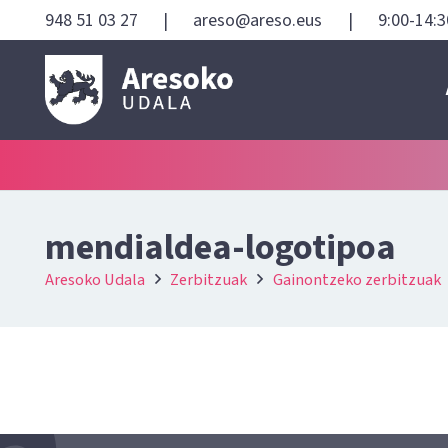
948 51 03 27
|
areso@areso.eus
|
9:00-14:3
mendialdea-logotipoa
Aresoko Udala
Zerbitzuak
Gainontzeko zerbitzuak