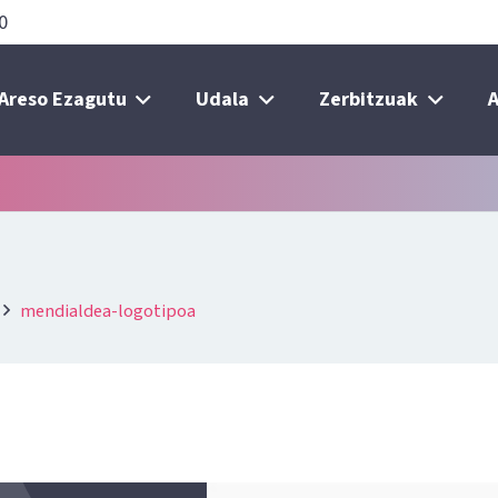
0
Areso Ezagutu
Udala
Zerbitzuak
A
mendialdea-logotipoa