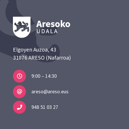
Elgoyen Auzoa, 43
31876 ARESO (Nafarroa)
9:00 – 14:30
areso@areso.eus
948 51 03 27