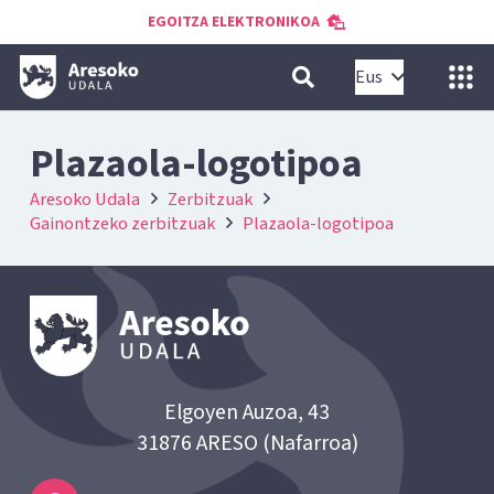
EGOITZA ELEKTRONIKOA
Eus
Plazaola-logotipoa
Aresoko Udala
Zerbitzuak
Gainontzeko zerbitzuak
Plazaola-logotipoa
Elgoyen Auzoa, 43
31876 ARESO (Nafarroa)