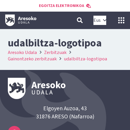
EGOITZA ELEKTRONIKOA
Eus
udalbiltza-logotipoa
Aresoko Udala
Zerbitzuak
Gainontzeko zerbitzuak
udalbiltza-logotipoa
Elgoyen Auzoa, 43
31876 ARESO (Nafarroa)