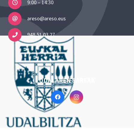
9:00 – 14:30
areso@areso.eus
948 51 03 27
UDALAREN SAREAK