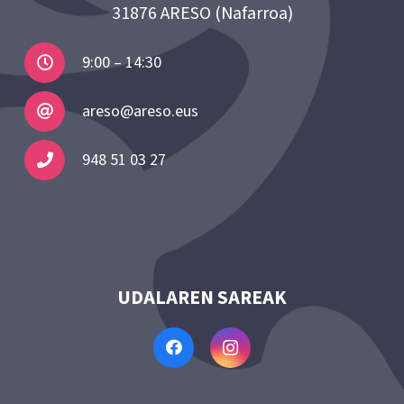
31876 ARESO (Nafarroa)
9:00 – 14:30
areso@areso.eus
948 51 03 27
UDALAREN SAREAK