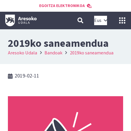
EGOITZA ELEKTRONIKOA
Eus
2019ko saneamendua
Aresoko Udala
Bandoak
2019ko saneamendua
2019-02-11