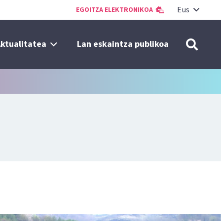
Eus
EGOITZA ELEKTRONIKOA
ktualitatea
Lan eskaintza publikoa