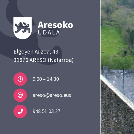
Elgoyen Auzoa, 43
31876 ARESO (Nafarroa)
9:00 – 14:30
areso@areso.eus
948 51 03 27