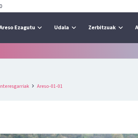
0
Areso Ezagutu
Udala
Zerbitzuak
A
interesgarriak
Areso-01-01