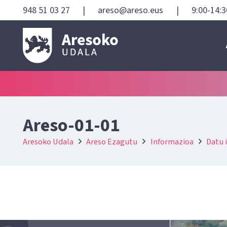
948 51 03 27
|
areso@areso.eus
|
9:00-14:3
Areso-01-01
Aresoko Udala
Areso Ezagutu
Informazioa
Datu 