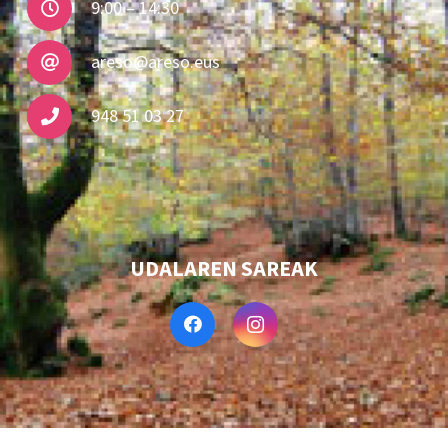
9:00 – 14:30
areso@areso.eus
948 51 03 27
UDALAREN SAREAK