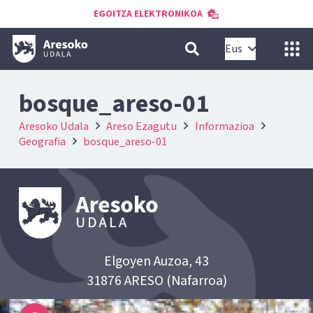
EGOITZA ELEKTRONIKOA
Eus
bosque_areso-01
Aresoko Udala
Areso Ezagutu
Informazioa
Geografia
bosque_areso-01
Elgoyen Auzoa, 43
31876 ARESO (Nafarroa)