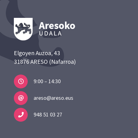
Elgoyen Auzoa, 43
31876 ARESO (Nafarroa)
9:00 – 14:30
areso@areso.eus
948 51 03 27