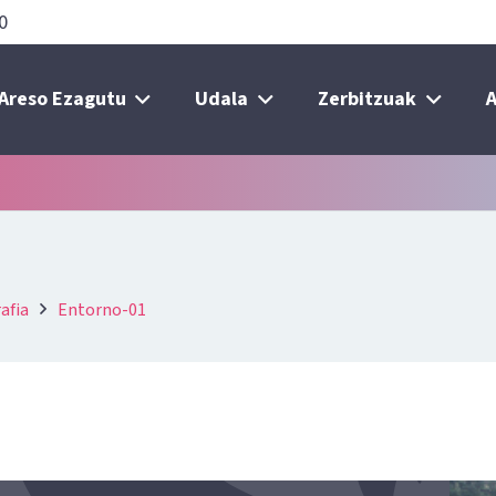
0
Areso Ezagutu
Udala
Zerbitzuak
A
afia
Entorno-01