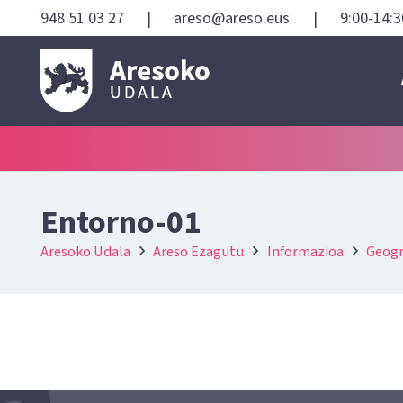
948 51 03 27
|
areso@areso.eus
|
9:00-14:3
Entorno-01
Aresoko Udala
Areso Ezagutu
Informazioa
Geogr