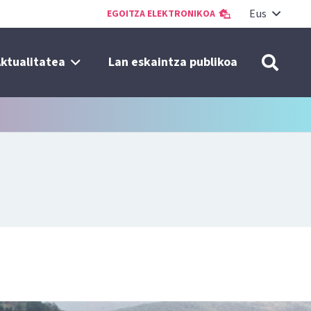
Eus
EGOITZA ELEKTRONIKOA
ktualitatea
Lan eskaintza publikoa