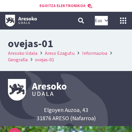
EGOITZA ELEKTRONIKOA
Eus
ovejas-01
Aresoko Udala
Areso Ezagutu
Informazioa
Geografia
ovejas-01
Elgoyen Auzoa, 43
31876 ARESO (Nafarroa)