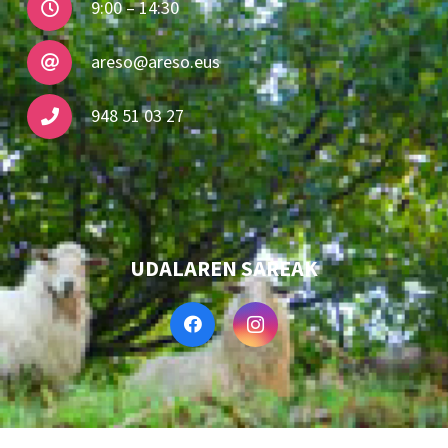
9:00 – 14:30
areso@areso.eus
948 51 03 27
UDALAREN SAREAK