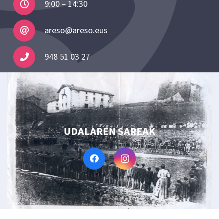
9:00 – 14:30
areso@areso.eus
948 51 03 27
UDALAREN SAREAK