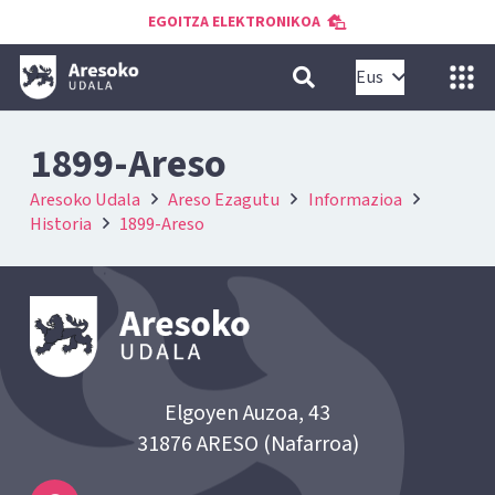
EGOITZA ELEKTRONIKOA
Eus
1899-Areso
Aresoko Udala
Areso Ezagutu
Informazioa
Historia
1899-Areso
Elgoyen Auzoa, 43
31876 ARESO (Nafarroa)