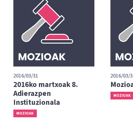
2016/03/31
2016/03/3
2016ko martxoak 8.
Mozioa
Adierazpen
MOZIOAK
Instituzionala
MOZIOAK