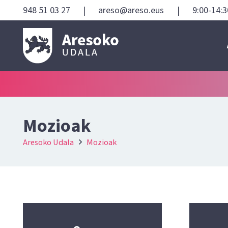
948 51 03 27
|
areso@areso.eus
|
9:00-14:3
Mozioak
Aresoko Udala
Mozioak