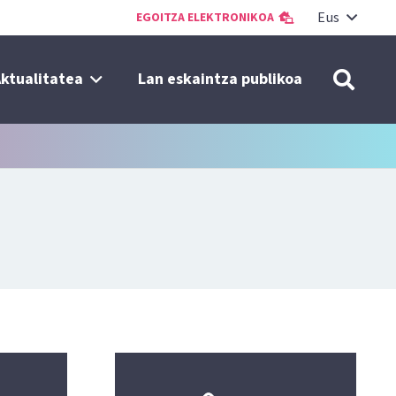
Eus
EGOITZA ELEKTRONIKOA
ktualitatea
Lan eskaintza publikoa