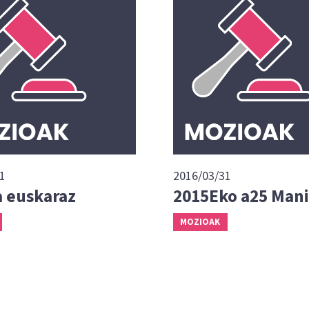
1
2016/03/31
 euskaraz
2015Eko a25 Mani
MOZIOAK