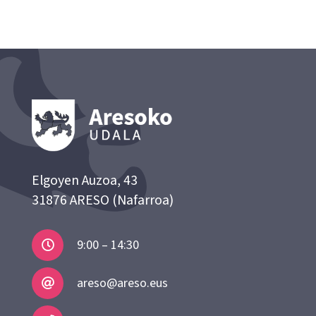
Elgoyen Auzoa, 43
31876 ARESO (Nafarroa)
9:00 – 14:30
areso@areso.eus