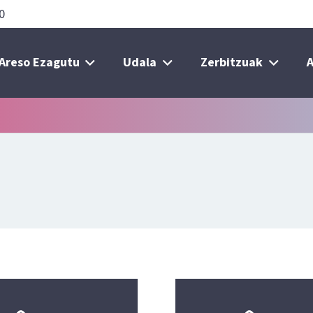
0
Areso Ezagutu
Udala
Zerbitzuak
A