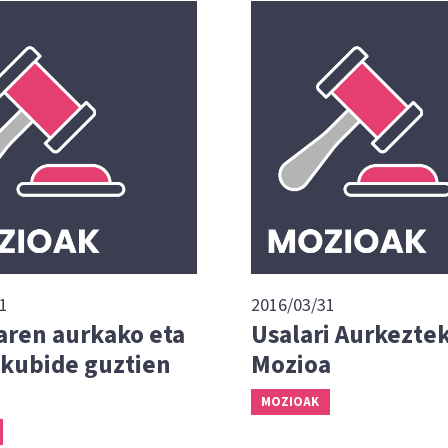
1
2016/03/31
aren aurkako eta
Usalari Aurkezte
skubide guztien
Mozioa
MOZIOAK