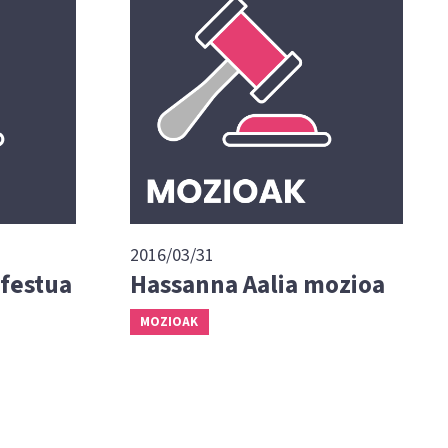
2016/03/31
festua
Hassanna Aalia mozioa
MOZIOAK