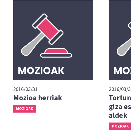
2016/03/31
2016/03/3
Mozioa herriak
Tortur
giza e
MOZIOAK
aldek
MOZIOAK