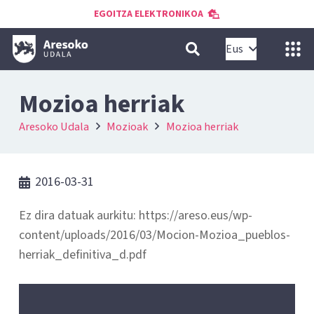
EGOITZA ELEKTRONIKOA
Eus
Mozioa herriak
Aresoko Udala
Mozioak
Mozioa herriak
2016-03-31
Ez dira datuak aurkitu: https://areso.eus/wp-
content/uploads/2016/03/Mocion-Mozioa_pueblos-
herriak_definitiva_d.pdf