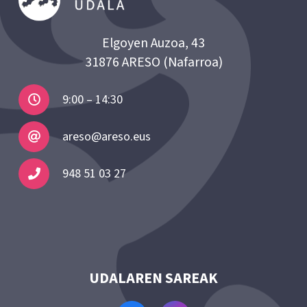
Elgoyen Auzoa, 43
31876 ARESO (Nafarroa)
9:00 – 14:30
areso@areso.eus
948 51 03 27
UDALAREN SAREAK